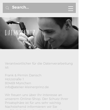
DATENSCHUTZ
Verantwortlicher für die Datenverarbeitung
ist:
Frank & Pirmin Danisch
Holzstraße 1
80469 München
info@atelier-kleinerprinz.de
Wir freuen uns über Ihr Interesse an
unserem Online-Shop. Der Schutz Ihrer
Privatsphäre ist für uns sehr wichtig.
Nachstehend informieren wir Sie