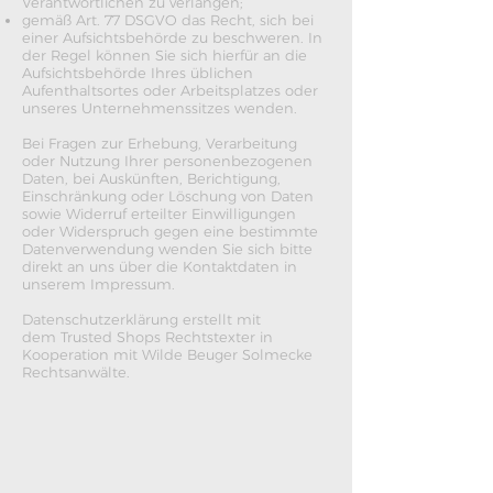
Verantwortlichen zu verlangen;
gemäß Art. 77 DSGVO das Recht, sich bei
einer Aufsichtsbehörde zu beschweren. In
der Regel können Sie sich hierfür an die
Aufsichtsbehörde Ihres üblichen
Aufenthaltsortes oder Arbeitsplatzes oder
unseres Unternehmenssitzes wenden.
Bei Fragen zur Erhebung, Verarbeitung
oder Nutzung Ihrer personenbezogenen
Daten, bei Auskünften, Berichtigung,
Einschränkung oder Löschung von Daten
sowie Widerruf erteilter Einwilligungen
oder Widerspruch gegen eine bestimmte
Datenverwendung wenden Sie sich bitte
direkt an uns über die Kontaktdaten in
unserem Impressum.
Datenschutzerklärung
erstellt mit
dem
Trusted Shops
Rechtstexter in
Kooperation mit
Wilde Beuger Solmecke
Rechtsanwälte
.