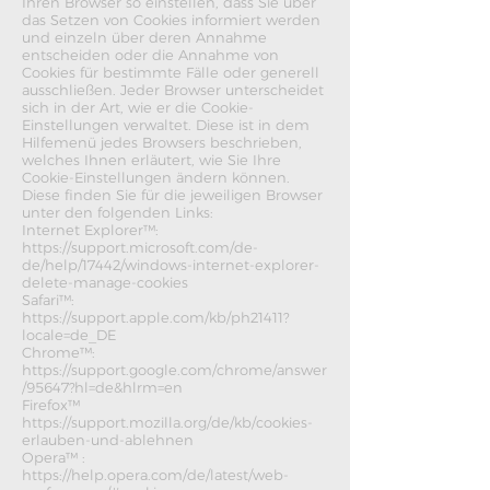
Ihren Browser so einstellen, dass Sie über
das Setzen von Cookies informiert werden
und einzeln über deren Annahme
entscheiden oder die Annahme von
Cookies für bestimmte Fälle oder generell
ausschließen. Jeder Browser unterscheidet
sich in der Art, wie er die Cookie-
Einstellungen verwaltet. Diese ist in dem
Hilfemenü jedes Browsers beschrieben,
welches Ihnen erläutert, wie Sie Ihre
Cookie-Einstellungen ändern können.
Diese finden Sie für die jeweiligen Browser
unter den folgenden Links:
Internet Explorer™:
https://support.microsoft.com/de-
de/help/17442/windows-internet-explorer-
delete-manage-cookies
Safari™:
https://support.apple.com/kb/ph21411?
locale=de_DE
Chrome™:
https://support.google.com/chrome/answer
/95647?hl=de&hlrm=en
Firefox™
https://support.mozilla.org/de/kb/cookies-
erlauben-und-ablehnen
Opera™ :
https://help.opera.com/de/latest/web-