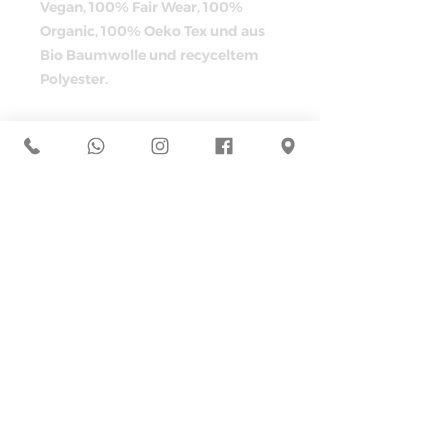
Vegan, 100% Fair Wear, 100%
Organic, 100% Oeko Tex und aus
Bio Baumwolle und recyceltem
Polyester.
Wir wünschen euch ganz viel
Freude damit!
Die Passform findet ihr in den
Bildern.
Rückgabe / Produktionszeit
!! WICHTIG !! Die Gesamte
Kollektion wird vom 10.04. bis
zum 17.04. bestellbar sein, erst
danach lassen wir sie produzieren
um nichts zu verschwenden oder
überzuproduzieren. Es wird nur