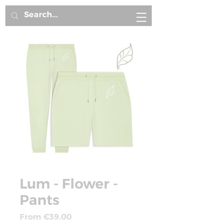
Lum - Flower -
Pants
Sale
From
€39.00