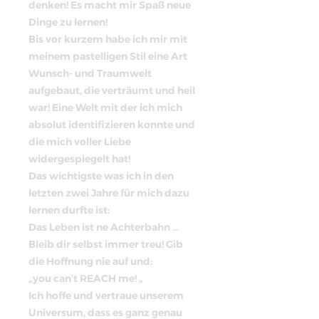
denken! Es macht mir Spaß neue
Dinge zu lernen!
Bis vor kurzem habe ich mir mit
meinem pastelligen Stil eine Art
Wunsch- und Traumwelt
aufgebaut, die verträumt und heil
war! Eine Welt mit der ich mich
absolut identifizieren konnte und
die mich voller Liebe
widergespiegelt hat!
Das wichtigste was ich in den
letzten zwei Jahre für mich dazu
lernen durfte ist:
Das Leben ist ne Achterbahn …
Bleib dir selbst immer treu! Gib
die Hoffnung nie auf und:
„you can’t REACH me! „
Ich hoffe und vertraue unserem
Universum, dass es ganz genau