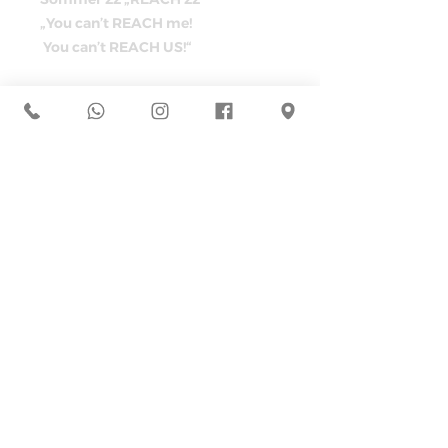
„You can’t REACH me!
You can’t REACH US!“
Alle Produkte sind zu 100%
Vegan, 100% Fair Wear, 100%
Organic, 100% Oeko Tex und aus
Bio Baumwolle und recyceltem
Polyester.
Wir wünschen euch ganz viel
Freude damit und eine
wundervolle Sommerzeit!
Die Passform ist die gleiche wie
bei der Kollektion "Blumenwind".
Bei Fragen einfach melden!