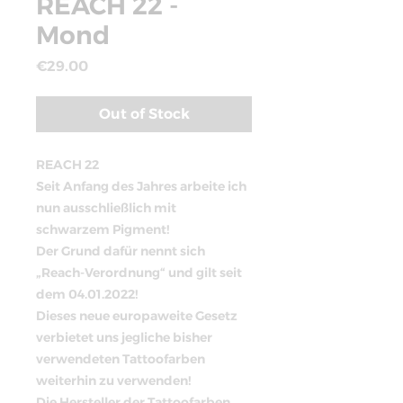
REACH 22 -
Mond
Price
€29.00
Out of Stock
REACH 22
Seit Anfang des Jahres arbeite ich
nun ausschließlich mit
schwarzem Pigment!
Der Grund dafür nennt sich
„Reach-Verordnung“ und gilt seit
dem 04.01.2022!
Dieses neue europaweite Gesetz
verbietet uns jegliche bisher
verwendeten Tattoofarben
weiterhin zu verwenden!
Die Hersteller der Tattoofarben,